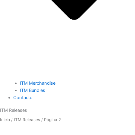
ITM Merchandise
ITM Bundles
Contacto
ITM Releases
Inicio
/
ITM Releases
/ Página 2