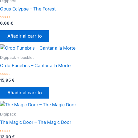
Digipack
Opus Eclypse – The Forest
Valorado
6,66
€
con
0
de
Añadir al carrito
5
Digipack + booklet
Ordo Funebris – Cantar a la Morte
Valorado
15,95
€
con
0
de
Añadir al carrito
5
Digipack
The Magic Door – The Magic Door
Valorado
12,00
€