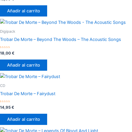
con
0
de
Añadir al carrito
5
Digipack
Trobar De Morte – Beyond The Woods – The Acoustic Songs
Valorado
18,00
€
con
0
de
Añadir al carrito
5
CD
Trobar De Morte – Fairydust
Valorado
14,95
€
con
0
de
Añadir al carrito
5