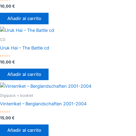
Valorado
10,00
€
con
0
de
Añadir al carrito
5
CD
Uruk Hai – The Battle cd
Valorado
10,00
€
con
0
de
Añadir al carrito
5
Digipack + booklet
Vinterriket – Berglandschaften 2001-2004
Valorado
15,00
€
con
0
de
Añadir al carrito
5