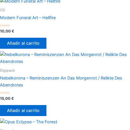
CD
Modern Funeral Art – Hellfire
Valorado
10,00
€
con
0
de
Añadir al carrito
5
Digipack
Nebelkorona – Reminiszenzen An Das Morgenrot / Relikte Des
Abendrotes
Valorado
15,00
€
con
0
de
Añadir al carrito
5