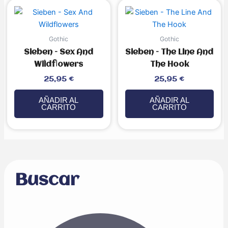
Gothic
Gothic
Sieben – Sex And
Sieben – The Line And
Wildflowers
The Hook
Valorado
Valorado
25,95
€
25,95
€
con
con
0
0
de
de
5
5
AÑADIR AL
AÑADIR AL
CARRITO
CARRITO
Buscar
Buscar
Buscar