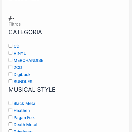
Filtros
CATEGORIA
CD
VINYL
MERCHANDISE
2CD
Digibook
BUNDLES
MUSICAL STYLE
Black Metal
Heathen
Pagan Folk
Death Metal
Grindcore