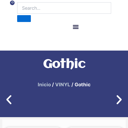
Ir
0
Carrito
al
contenido
ITM Releases
Gothic
Inicio
/
VINYL
/ Gothic