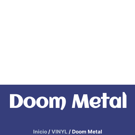
da
ITM Bands
ITM Releases
Doom Metal
Inicio
/
VINYL
/ Doom Metal