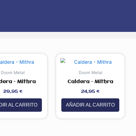
Doom Metal
Doom Metal
dera – Mithra
Caldera – Mithra
Valorado
29,95
€
24,95
€
con
0
de
5
IR AL CARRITO
AÑADIR AL CARRITO