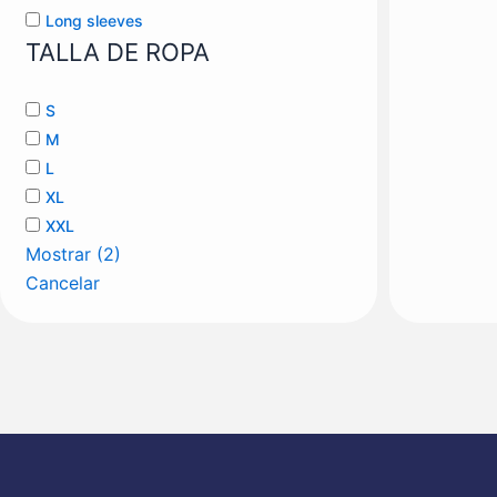
Long sleeves
TALLA DE ROPA
S
M
L
XL
XXL
Mostrar
(
2
)
Cancelar