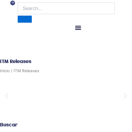
Ir
0
Carrito
al
contenido
ITM Releases
ITM Releases
Inicio
/ ITM Releases
Buscar