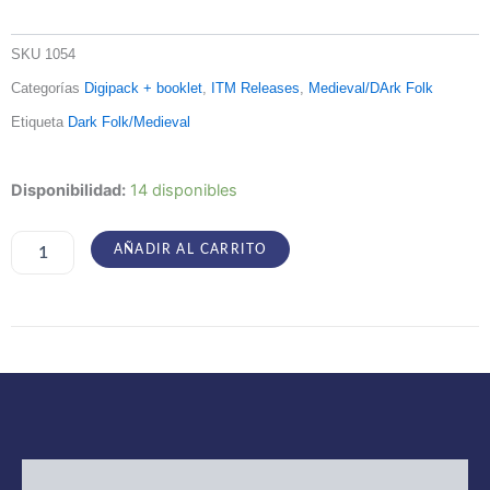
SKU
1054
Categorías
Digipack + booklet
,
ITM Releases
,
Medieval/DArk Folk
Etiqueta
Dark Folk/Medieval
Ordo
Disponibilidad:
14 disponibles
Funebris
–
Cantar
AÑADIR AL CARRITO
a
la
Morte
cantidad
Descripción