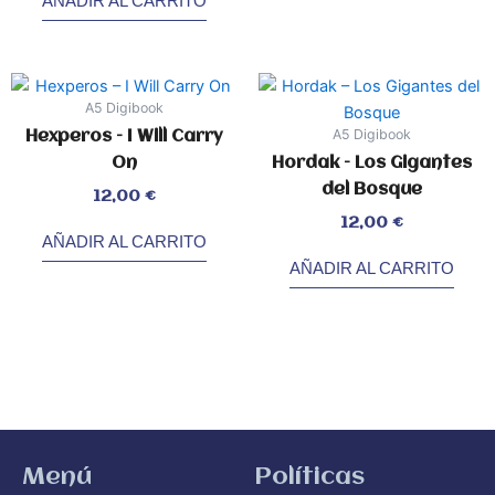
AÑADIR AL CARRITO
A5 Digibook
A5 Digibook
Hexperos – I Will Carry
On
Hordak – Los Gigantes
del Bosque
Valorado
12,00
€
con
0
de
5
Valorado
12,00
€
con
0
AÑADIR AL CARRITO
de
5
AÑADIR AL CARRITO
Menú
Políticas