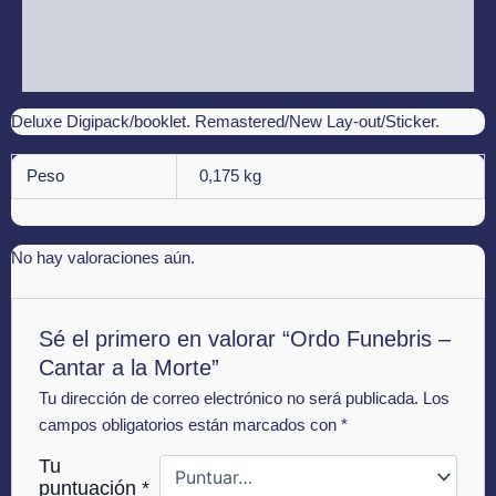
Información adicional
Valoraciones (0)
Deluxe Digipack/booklet. Remastered/New Lay-out/Sticker.
Peso
0,175 kg
No hay valoraciones aún.
Sé el primero en valorar “Ordo Funebris –
Cantar a la Morte”
Tu dirección de correo electrónico no será publicada.
Los
campos obligatorios están marcados con
*
Tu
puntuación
*