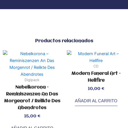
Productos relacionados
CD
Modern Funeral Art –
Digipack
Hellfire
Nebelkorona –
Valorado
10,00
€
con
0
de
Reminiszenzen An Das
5
AÑADIR AL CARRITO
Morgenrot / Relikte Des
Abendrotes
Valorado
15,00
€
con
0
de
5