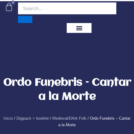
Ir
0
Carrito
al
contenido
ITM Releases
Ordo Funebris – Cantar
a la Morte
Inicio
/
Digipack + booklet
/
Medieval/DArk Folk
/ Ordo Funebris – Cantar
a la Morte