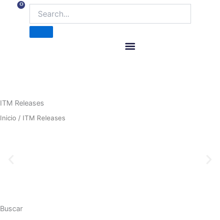
Ir
0
Carrito
al
contenido
ITM Releases
ITM Releases
Inicio
/ ITM Releases
Buscar