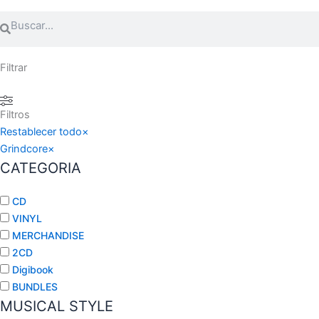
Buscar
Buscar
Filtrar
Filtros
Restablecer todo
×
Grindcore
×
CATEGORIA
CD
VINYL
MERCHANDISE
2CD
Digibook
BUNDLES
MUSICAL STYLE