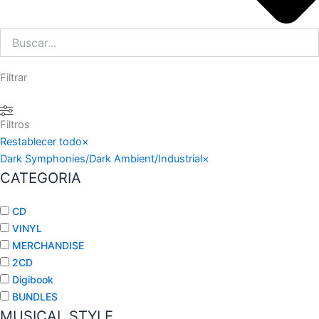
Filtrar
Filtros
Restablecer todo
×
Dark Symphonies/Dark Ambient/Industrial
×
CATEGORIA
CD
VINYL
MERCHANDISE
2CD
Digibook
BUNDLES
MUSICAL STYLE