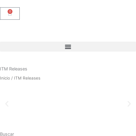
Ir
al
0
Carrito
contenido
ITM Releases
Inicio
/ ITM Releases
Buscar