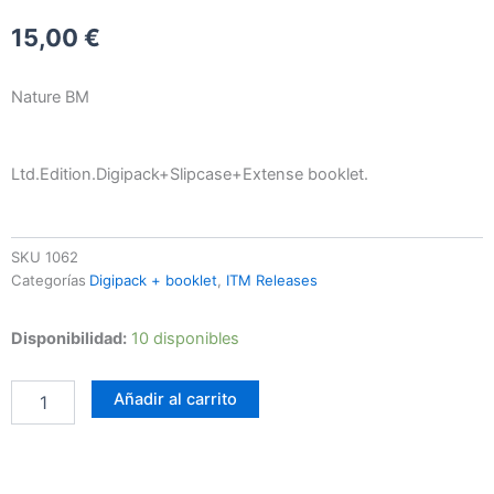
15,00
€
Nature BM
Ltd.Edition.Digipack+Slipcase+Extense booklet.
SKU
1062
Categorías
Digipack + booklet
,
ITM Releases
Vinterriket
Disponibilidad:
10 disponibles
–
Berglandschaften
Añadir al carrito
2001-
2004
cantidad