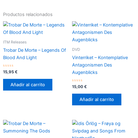
Productos relacionados
ITM Releases
DVD
Trobar De Morte – Legends Of
Blood And Light
Vinterriket – Kontemplative
Antagonismen Des
Valorado
15,95
€
Augenblicks
con
0
de
Añadir al carrito
5
Valorado
15,00
€
con
0
de
Añadir al carrito
5