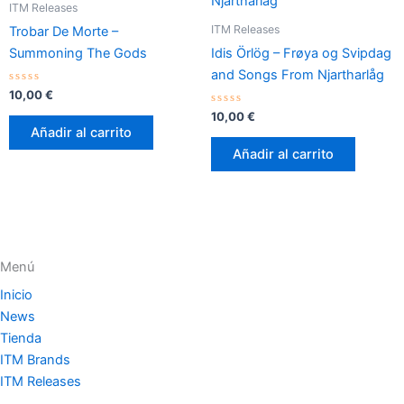
ITM Releases
ITM Releases
Trobar De Morte –
Summoning The Gods
Idis Örlög – Frøya og Svipdag
and Songs From Njartharlåg
Valorado
10,00
€
con
0
Valorado
10,00
€
de
con
Añadir al carrito
5
0
de
Añadir al carrito
5
Menú
Inicio
News
Tienda
ITM Brands
ITM Releases