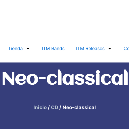
Tienda
ITM Bands
ITM Releases
Co
Neo-classical
Inicio
/
CD
/ Neo-classical