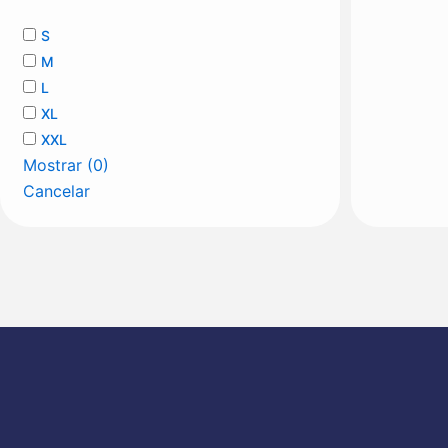
S
M
L
XL
XXL
Mostrar
(
0
)
Cancelar