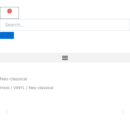
Ir
al
0
Carrito
contenido
Neo-classical
Inicio
/
VINYL
/ Neo-classical