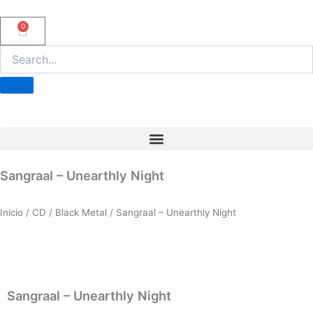
Ir
al
0
Carrito
contenido
Sangraal – Unearthly Night
Inicio
/
CD
/
Black Metal
/ Sangraal – Unearthly Night
Sangraal – Unearthly Night