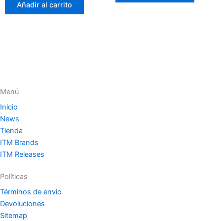
de
Añadir al carrito
5
Menú
Inicio
News
Tienda
ITM Brands
ITM Releases
Políticas
Términos de envio
Devoluciones
Sitemap