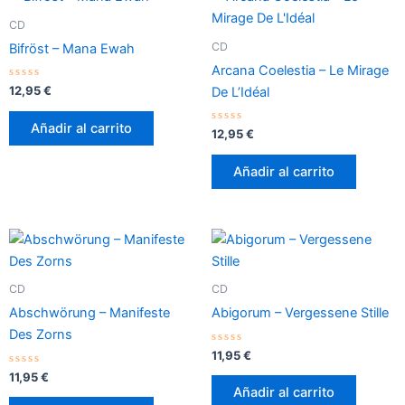
CD
CD
Bifröst – Mana Ewah
Arcana Coelestia – Le Mirage
Valorado
12,95
€
De L’Idéal
con
0
de
Añadir al carrito
5
Valorado
12,95
€
con
0
de
Añadir al carrito
5
CD
CD
Abschwörung – Manifeste
Abigorum – Vergessene Stille
Des Zorns
Valorado
11,95
€
con
Valorado
0
11,95
€
con
de
Añadir al carrito
0
5