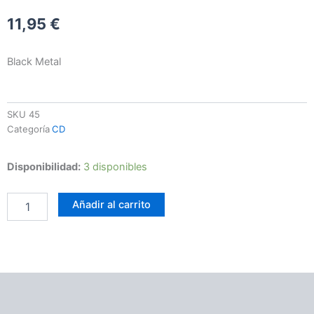
11,95
€
Black Metal
SKU
45
Categoría
CD
Behölder
Disponibilidad:
3 disponibles
–
In
Añadir al carrito
The
Temple
Of
The
Tyrant
cantidad
Descripción
Información adicional