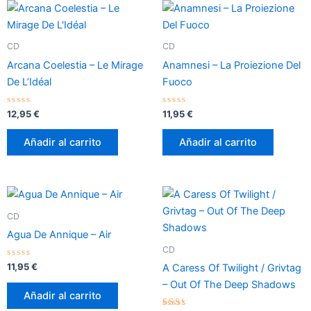
CD
CD
Arcana Coelestia – Le Mirage
Anamnesi – La Proiezione Del
De L’Idéal
Fuoco
Valorado
Valorado
12,95
€
11,95
€
con
con
0
0
de
de
Añadir al carrito
Añadir al carrito
5
5
CD
Agua De Annique – Air
CD
Valorado
11,95
€
A Caress Of Twilight / Grivtag
con
0
– Out Of The Deep Shadows
de
Añadir al carrito
5