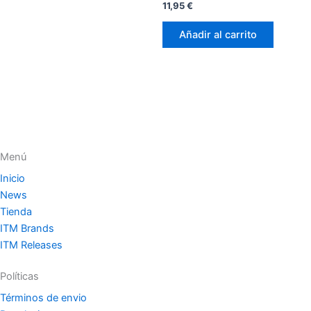
Valorado
11,95
€
con
2.17
de 5
Añadir al carrito
Menú
Inicio
News
Tienda
ITM Brands
ITM Releases
Políticas
Términos de envio