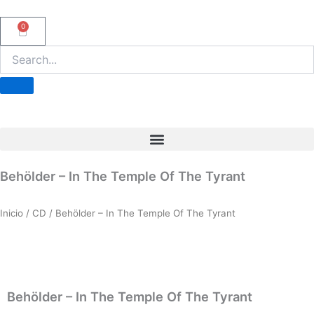
Ir
al
0
Carrito
contenido
Behölder – In The Temple Of The Tyrant
Inicio
/
CD
/ Behölder – In The Temple Of The Tyrant
Behölder – In The Temple Of The Tyrant