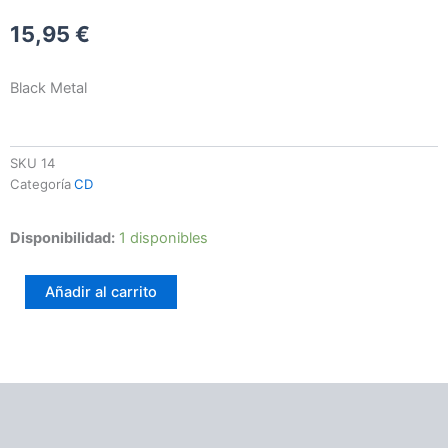
15,95
€
Black Metal
SKU
14
Categoría
CD
Absolutus
Disponibilidad:
1 disponibles
–
Ostendit
Añadir al carrito
Quam
Nihil
Sumus
cantidad
Descripción
Información adicional