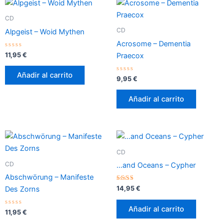
CD
CD
Alpgeist – Woid Mythen
Acrosome – Dementia
Valorado
11,95
€
Praecox
con
0
de
Añadir al carrito
5
Valorado
9,95
€
con
0
de
Añadir al carrito
5
CD
CD
…and Oceans – Cypher
Abschwörung – Manifeste
Valorado
14,95
€
Des Zorns
con
2.33
de 5
Añadir al carrito
Valorado
11,95
€
con