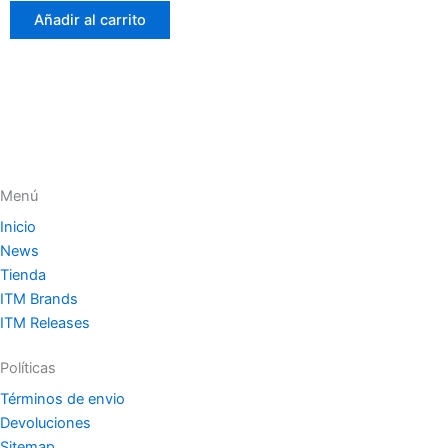
0
de
Añadir al carrito
5
Menú
Inicio
News
Tienda
ITM Brands
ITM Releases
Políticas
Términos de envio
Devoluciones
Sitemap