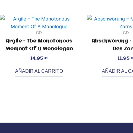
CD
CD
Argile – The Monotonous
Abschwörung –
Moment Of A Monologue
Des Zo
Valorado
Valorado
14,95
€
11,95
con
con
0
0
de
de
5
5
AÑADIR AL CARRITO
AÑADIR AL C