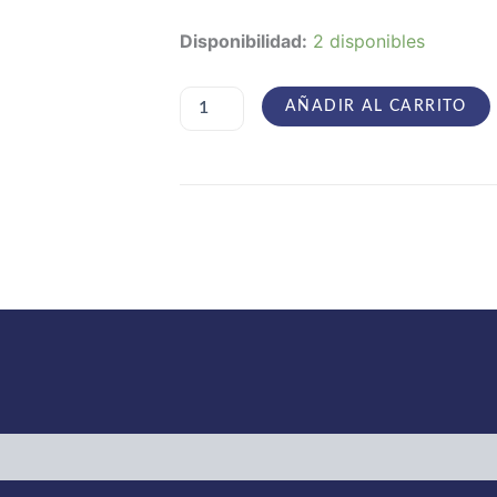
Antimatter
Disponibilidad:
2 disponibles
–
Lights
Out
AÑADIR AL CARRITO
cantidad
oraciones (0)