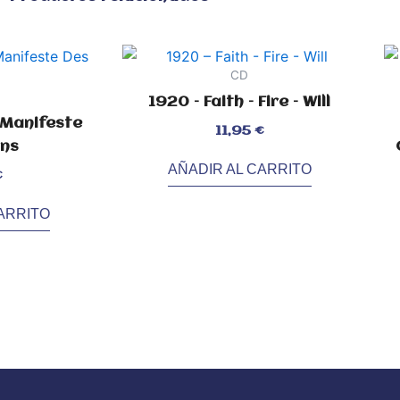
CD
1920 – Faith – Fire – Will
 Manifeste
Valorado
11,95
€
con
2.70
rns
de
5
AÑADIR AL CARRITO
€
Val
con
2.1
ARRITO
de
5