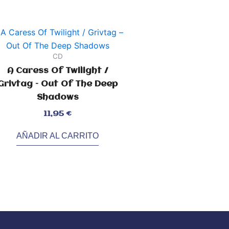
CD
A Caress Of Twilight /
Grivtag – Out Of The Deep
Shadows
orado
11,95
€
7
AÑADIR AL CARRITO