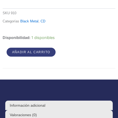
SKU
910
Categorías
Black Metal
,
CD
Quintessence
Disponibilidad:
1 disponibles
Mystica
-
AÑADIR AL CARRITO
The
5th
Harmonic
Of
Death
cantidad
Información adicional
Valoraciones (0)