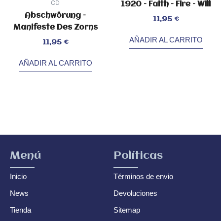
CD
1920 – Faith – Fire – Will
Abschwörung –
Valorado
11,95
€
con
2.70
Manifeste Des Zorns
de
5
AÑADIR AL CARRITO
Valorado
11,95
€
con
0
de
5
AÑADIR AL CARRITO
Menú
Políticas
Inicio
Términos de envio
News
Devoluciones
Tienda
Sitemap