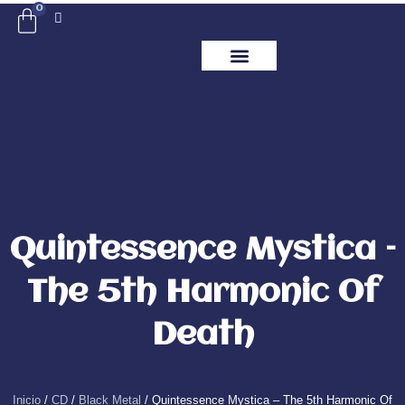
Ir
0
Carrito
al
contenido
ITM Releases
Quintessence Mystica –
The 5th Harmonic Of
Death
Inicio
/
CD
/
Black Metal
/ Quintessence Mystica – The 5th Harmonic Of