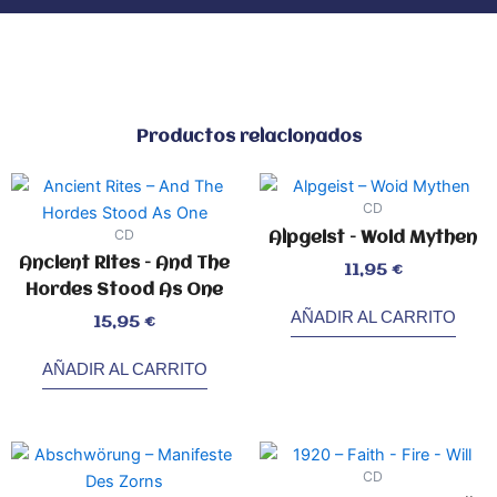
Productos relacionados
CD
CD
Alpgeist – Woid Mythen
Ancient Rites – And The
Valorado
11,95
€
con
0
Hordes Stood As One
de
5
AÑADIR AL CARRITO
Valorado
15,95
€
con
0
de
5
AÑADIR AL CARRITO
CD