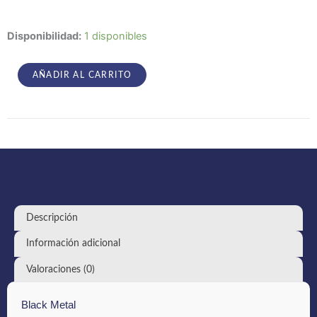
Anamnesi
Disponibilidad:
1 disponibles
–
La
Proiezione
AÑADIR AL CARRITO
Del
Fuoco
cantidad
Descripción
Información adicional
Valoraciones (0)
Black Metal