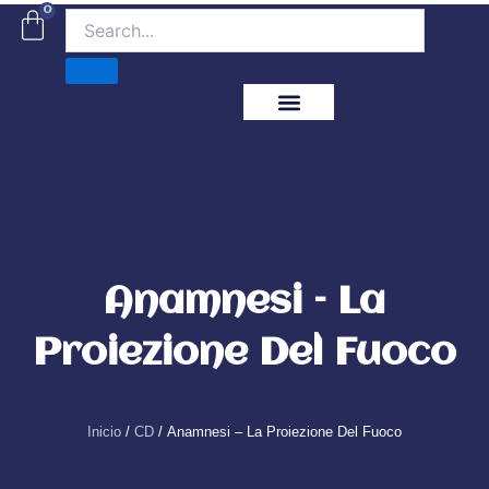
Ir
0
Carrito
al
contenido
ITM Releases
Anamnesi – La
Proiezione Del Fuoco
Inicio
/
CD
/ Anamnesi – La Proiezione Del Fuoco