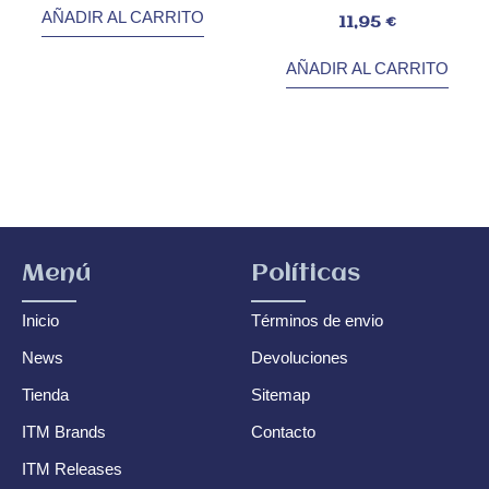
AÑADIR AL CARRITO
Valorado
11,95
€
con
0
de
5
AÑADIR AL CARRITO
Menú
Políticas
Inicio
Términos de envio
News
Devoluciones
Tienda
Sitemap
ITM Brands
Contacto
ITM Releases