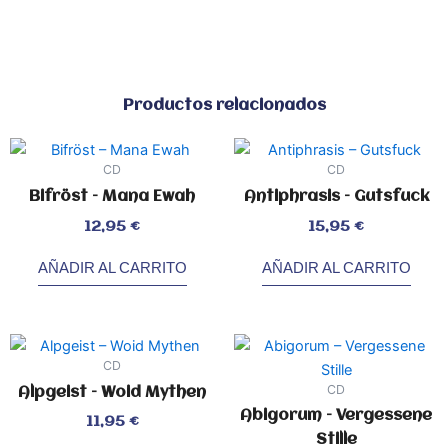
Productos relacionados
CD
CD
Bifröst – Mana Ewah
Antiphrasis – Gutsfuck
Valorado
Valorado
12,95
€
15,95
€
con
con
0
0
de
de
5
5
AÑADIR AL CARRITO
AÑADIR AL CARRITO
CD
CD
Alpgeist – Woid Mythen
Abigorum – Vergessene
Valorado
11,95
€
con
0
Stille
de
5