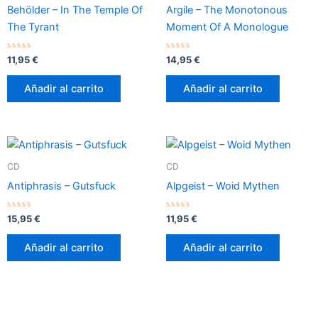
Behölder – In The Temple Of
Argile – The Monotonous
The Tyrant
Moment Of A Monologue
Valorado
Valorado
11,95
€
14,95
€
con
con
0
0
de
de
Añadir al carrito
Añadir al carrito
5
5
CD
CD
Antiphrasis – Gutsfuck
Alpgeist – Woid Mythen
Valorado
Valorado
15,95
€
11,95
€
con
con
0
0
de
de
Añadir al carrito
Añadir al carrito
5
5