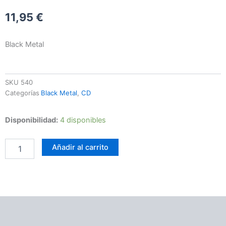
11,95
€
Black Metal
SKU
540
Categorías
Black Metal
,
CD
Under
Disponibilidad:
4 disponibles
The
Night
Añadir al carrito
Sky
–
Rosalia
(1918-
1920)
cantidad
Información adicional
Valoraciones (0)