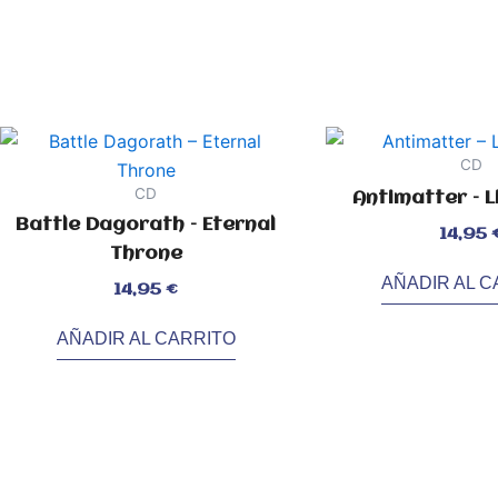
CD
CD
Antimatter – L
Battle Dagorath – Eternal
Valorado
14,95
con
0
Throne
de
5
AÑADIR AL C
Valorado
14,95
€
con
0
de
5
AÑADIR AL CARRITO