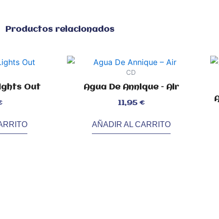
Productos relacionados
CD
ights Out
Agua De Annique – Air
A
Valorado
€
11,95
€
con
0
de
5
ARRITO
AÑADIR AL CARRITO
Val
con
0
de
5