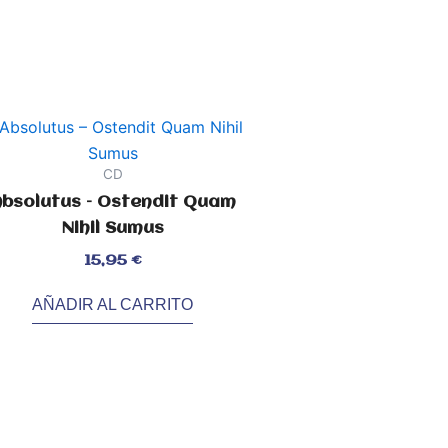
CD
bsolutus – Ostendit Quam
Nihil Sumus
orado
15,95
€
AÑADIR AL CARRITO