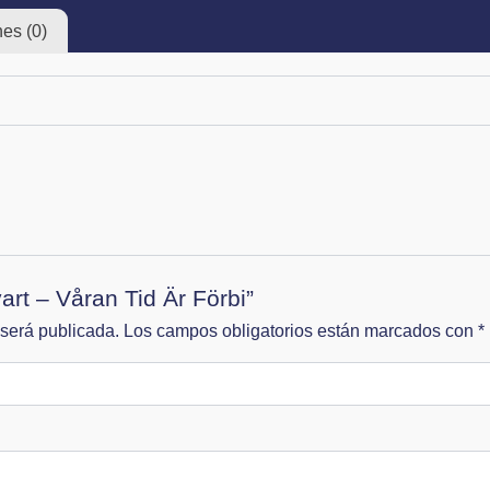
es (0)
art – Våran Tid Är Förbi”
 será publicada.
Los campos obligatorios están marcados con
*