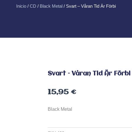
Inicio
/
CD
/
Black Metal
/ Svart – Våran Tid Är Förbi
Svart – Våran Tid Är Förbi
15,95
€
Black Metal