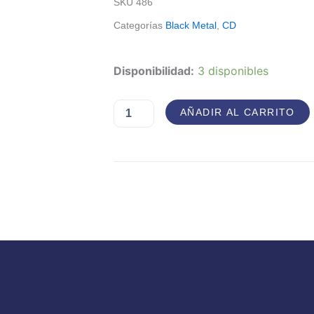
SKU
486
Categorías
Black Metal
,
CD
Svart
Disponibilidad:
3 disponibles
–
Våran
Tid
AÑADIR AL CARRITO
Är
Förbi
cantidad