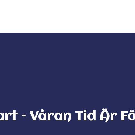
da
ITM Bands
ITM Releases
rt – Våran Tid Är F