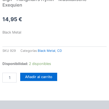
Exequien
14,95
€
Black Metal
SKU
929
Categorías
Black Metal
,
CD
Sigh
Disponibilidad:
2 disponibles
-
Hangman's
Añadir al carrito
Hymn
-
Musikalische
Exequien
cantidad
Información adicional