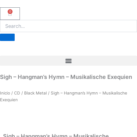
Ir
al
0
Carrito
contenido
Sigh – Hangman’s Hymn – Musikalische Exequien
Inicio
/
CD
/
Black Metal
/ Sigh – Hangman’s Hymn – Musikalische
Exequien
Sigh – Hangman’s Hymn – Musikalische