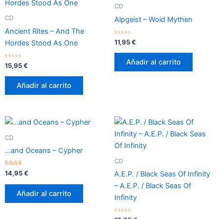
CD
CD
Alpgeist – Woid Mythen
Ancient Rites – And The
Valorado
11,95
€
Hordes Stood As One
con
0
de
Añadir al carrito
Valorado
5
15,95
€
con
0
de
Añadir al carrito
5
CD
…and Oceans – Cypher
CD
Valorado
14,95
€
A.E.P. / Black Seas Of Infinity
con
2.33
– A.E.P. / Black Seas Of
de 5
Añadir al carrito
Infinity