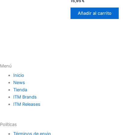
Valorado
15,95
€
con
0
de
Añadir al carrito
5
Menú
Inicio
News
Tienda
ITM Brands
ITM Releases
Políticas
Términos de envio