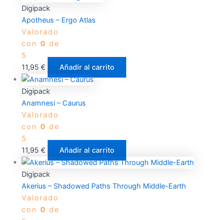
Digipack
Apotheus – Ergo Atlas
Valorado
con
0
de
5
11,95
€
Añadir al carrito
Digipack
Anamnesi – Caurus
Valorado
con
0
de
5
11,95
€
Añadir al carrito
Digipack
Akerius – Shadowed Paths Through Middle​-​Earth
Valorado
con
0
de