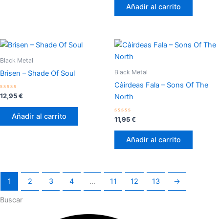
de
Añadir al carrito
5
Black Metal
Black Metal
Brisen – Shade Of Soul
Càirdeas Fala – Sons Of The
Valorado
12,95
€
North
con
0
de
Añadir al carrito
5
Valorado
11,95
€
con
0
de
Añadir al carrito
5
1
2
3
4
…
11
12
13
→
Buscar
Buscar