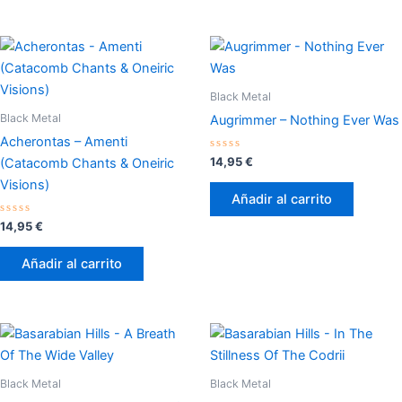
Black Metal
Black Metal
Augrimmer – Nothing Ever Was
Acherontas – Amenti
Valorado
14,95
€
(Catacomb Chants & Oneiric
con
0
Visions)
de
Añadir al carrito
5
Valorado
14,95
€
con
0
de
Añadir al carrito
5
Black Metal
Black Metal