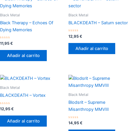
Black Metal
Black Metal
Black Therapy – Echoes Of
BLACKDEATH – Saturn sector
Dying Memories
Valorado
12,95
€
con
Valorado
0
11,95
€
con
de
Añadir al carrito
0
5
de
Añadir al carrito
5
Black Metal
Black Metal
BLACKDEATH – Vortex
Blodsrit – Supreme
Valorado
12,95
€
Misanthropy MMVIII
con
0
de
Añadir al carrito
5
Valorado
14,95
€
con
0