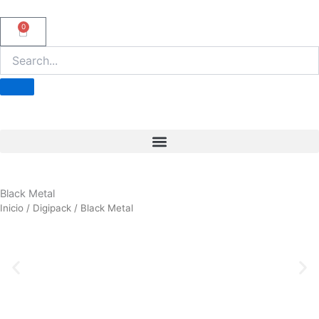
Ir
al
0
Carrito
contenido
Black Metal
Inicio
/
Digipack
/ Black Metal