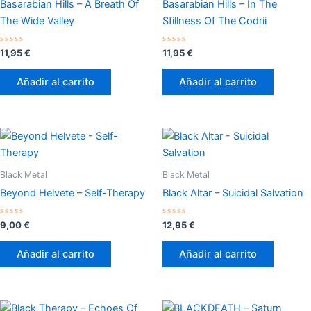
Basarabian Hills – A Breath Of
Basarabian Hills – In The
The Wide Valley
Stillness Of The Codrii
Valorado
Valorado
11,95
€
11,95
€
con
con
0
0
de
de
Añadir al carrito
Añadir al carrito
5
5
Black Metal
Black Metal
Beyond Helvete – Self-Therapy
Black Altar – Suicidal Salvation
Valorado
Valorado
9,00
€
12,95
€
con
con
0
0
de
de
Añadir al carrito
Añadir al carrito
5
5