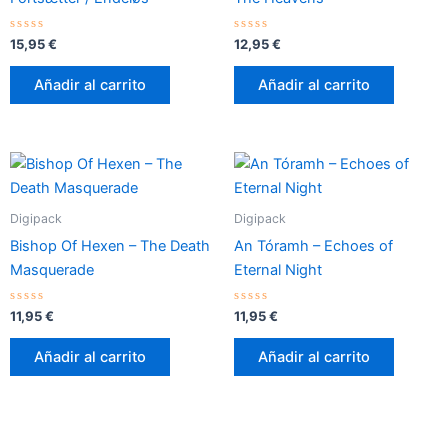
Valorado
Valorado
15,95
€
12,95
€
con
con
0
0
de
de
Añadir al carrito
Añadir al carrito
5
5
Digipack
Digipack
Bishop Of Hexen – The Death
An Tóramh – Echoes of
Masquerade
Eternal Night
Valorado
Valorado
11,95
€
11,95
€
con
con
0
0
de
de
Añadir al carrito
Añadir al carrito
5
5