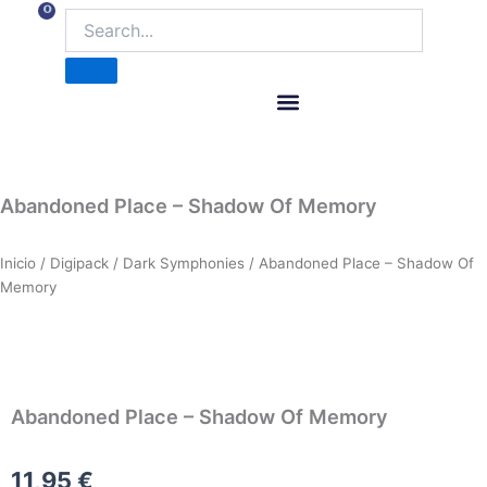
Ir
0
Carrito
al
contenido
ITM Releases
Abandoned Place – Shadow Of Memory
Inicio
/
Digipack
/
Dark Symphonies
/ Abandoned Place – Shadow Of
Memory
Abandoned Place – Shadow Of Memory
11,95
€