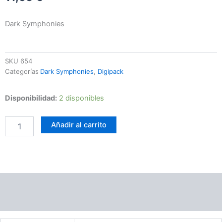
Dark Symphonies
SKU
654
Categorías
Dark Symphonies
,
Digipack
Abandoned
Disponibilidad:
2 disponibles
Place
-
Añadir al carrito
Shadow
Of
Memory
cantidad
Información adicional
Valoraciones (0)