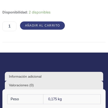
Nordmen
Disponibilidad:
2 disponibles
-
Vertus
AÑADIR AL CARRITO
Guerrieres
cantidad
Información adicional
Valoraciones (0)
Peso
0,175 kg