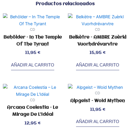
Productos relacionados
CD
CD
Behölder – In The Temple
Belkètre – AMBRE Zuèrkl
Of The Tyrant
Vuorhdrévarvtre
Valorado
Valorado
11,95
€
15,95
€
con
con
0
0
de
de
5
5
AÑADIR AL CARRITO
AÑADIR AL CARRITO
CD
CD
Alpgeist – Woid Mythen
Arcana Coelestia – Le
Valorado
11,95
€
con
0
Mirage De L’Idéal
de
5
AÑADIR AL CARRITO
Valorado
12,95
€
con
0
de
5