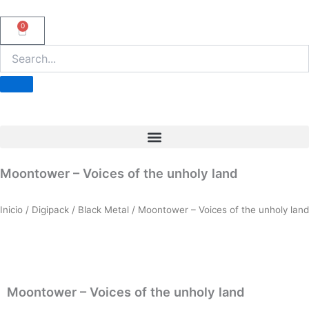
Ir
al
0
Carrito
contenido
Moontower – Voices of the unholy land
Inicio
/
Digipack
/
Black Metal
/ Moontower – Voices of the unholy land
Moontower – Voices of the unholy land