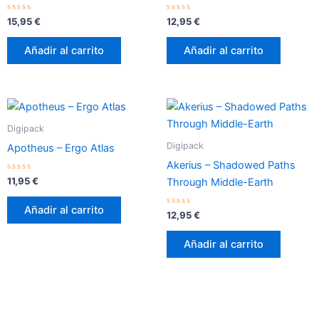
Valorado
Valorado
15,95
€
12,95
€
con
con
0
0
de
de
Añadir al carrito
Añadir al carrito
5
5
Digipack
Digipack
Apotheus – Ergo Atlas
Akerius – Shadowed Paths
Valorado
11,95
€
Through Middle​-​Earth
con
0
de
Añadir al carrito
5
Valorado
12,95
€
con
0
de
Añadir al carrito
5