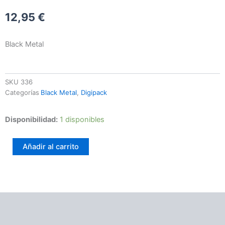
12,95
€
Black Metal
SKU
336
Categorías
Black Metal
,
Digipack
Moontower
Disponibilidad:
1 disponibles
–
Voices
Añadir al carrito
of
the
unholy
land
cantidad
Información adicional
Valoraciones (0)