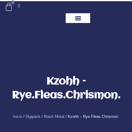
Ir
0
Carrito
al
contenido
ITM Releases
Kzohh –
Rye.Fleas.Chrismon.
Inicio
/
Digipack
/
Black Metal
/ Kzohh – Rye.Fleas.Chrismon.