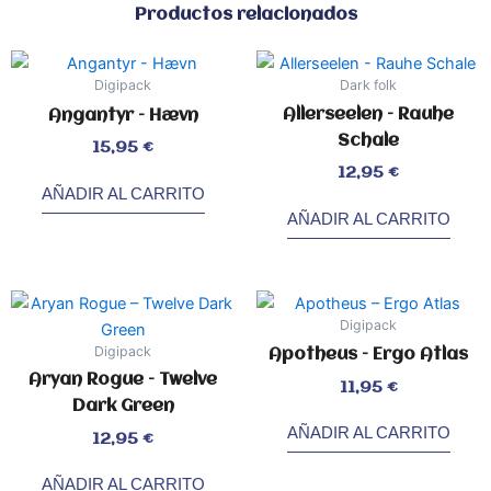
Productos relacionados
Digipack
Dark folk
Allerseelen – Rauhe
Angantyr – Hævn
Schale
Valorado
15,95
€
con
0
de
Valorado
12,95
€
5
con
0
de
AÑADIR AL CARRITO
5
AÑADIR AL CARRITO
Digipack
Digipack
Apotheus – Ergo Atlas
Aryan Rogue – Twelve
Valorado
11,95
€
con
0
Dark Green
de
5
AÑADIR AL CARRITO
Valorado
12,95
€
con
0
de
5
AÑADIR AL CARRITO