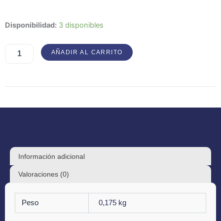
Kzohh
Disponibilidad:
3 disponibles
–
Rye.Fleas.Chrismon.
AÑADIR AL CARRITO
cantidad
Información adicional
Valoraciones (0)
Peso
0,175 kg