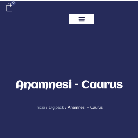
Ir
0
Carrito
al
contenido
ITM Releases
Anamnesi – Caurus
Inicio
/
Digipack
/ Anamnesi – Caurus