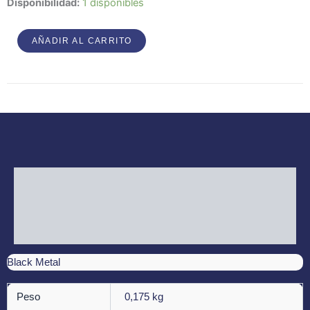
Anamnesi
Disponibilidad:
1 disponibles
–
Caurus
AÑADIR AL CARRITO
cantidad
Descripción
Información adicional
Valoraciones (0)
Black Metal
Peso
0,175 kg