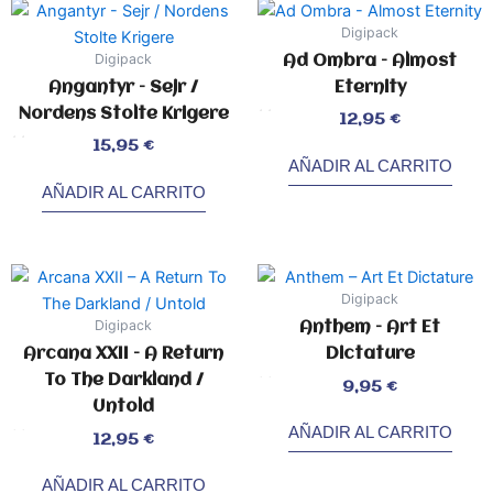
Digipack
Digipack
Ad Ombra – Almost
Angantyr – Sejr /
Eternity
Nordens Stolte Krigere
Valorado
12,95
€
con
0
de
Valorado
5
15,95
€
con
0
AÑADIR AL CARRITO
de
5
AÑADIR AL CARRITO
Digipack
Digipack
Anthem – Art Et
Arcana XXII – A Return
Dictature
To The Darkland /
Valorado
9,95
€
con
0
de
Untold
5
AÑADIR AL CARRITO
Valorado
12,95
€
con
0
de
5
AÑADIR AL CARRITO