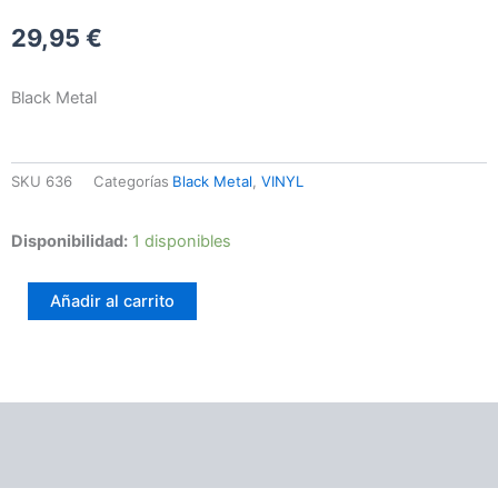
29,95
€
Black Metal
SKU
636
Categorías
Black Metal
,
VINYL
Krohm
Disponibilidad:
1 disponibles
-
A
Añadir al carrito
World
Through
Dead
Eyes
cantidad
Información adicional
Valoraciones (0)