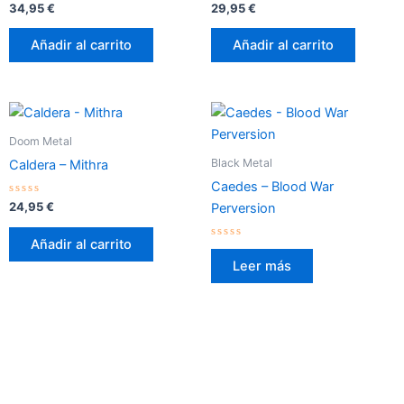
Valorado
Valorado
34,95
€
29,95
€
con
con
0
0
de
de
Añadir al carrito
Añadir al carrito
5
5
Doom Metal
Black Metal
Caldera – Mithra
Caedes – Blood War
Valorado
24,95
€
Perversion
con
0
de
Añadir al carrito
5
Valorado
con
Leer más
0
de
5