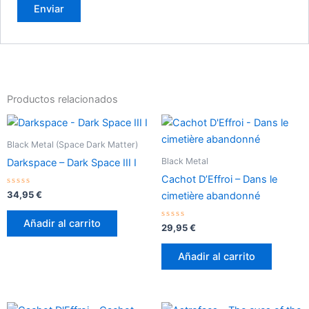
Productos relacionados
Black Metal (Space Dark Matter)
Black Metal
Darkspace – Dark Space III I
Cachot D’Effroi – Dans le
Valorado
34,95
€
cimetière abandonné
con
0
de
Añadir al carrito
5
Valorado
29,95
€
con
0
de
Añadir al carrito
5