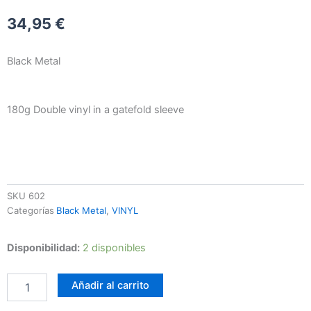
34,95
€
Black Metal
180g Double vinyl in a gatefold sleeve
SKU
602
Categorías
Black Metal
,
VINYL
Behölder
Disponibilidad:
2 disponibles
-
In
Añadir al carrito
The
Temple