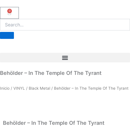
Ir
al
0
Carrito
contenido
Behölder – In The Temple Of The Tyrant
Inicio
/
VINYL
/
Black Metal
/ Behölder – In The Temple Of The Tyrant
Behölder – In The Temple Of The Tyrant