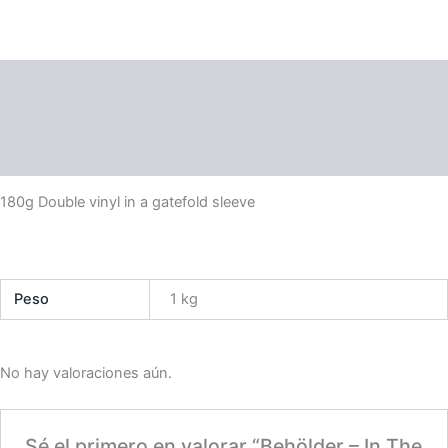
Of
The
Tyrant
cantidad
Descripción
Información adicional
Valoraciones (0)
180g Double vinyl in a gatefold sleeve
Peso
1 kg
No hay valoraciones aún.
Sé el primero en valorar “Behölder – In The