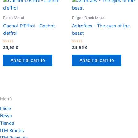
Black Metal
Pagan Black Metal
Cachot D’Effroi – Cachot
Astrofaes – The eyes of the
d’effroi
beast
Valorado
Valorado
25,95
€
24,95
€
con
con
0
0
de
de
Añadir al carrito
Añadir al carrito
5
5
Menú
Inicio
News
Tienda
ITM Brands
ITM Releases