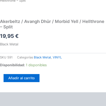
Hellthrone – Split
Morbid
Yell
/
Hellthrone
Akerbeltz / Avangh Dhür / Morbid Yell / Hellthrone
-
– Split
Split
cantidad
19,95
€
Black Metal
SKU
591
Categorías
Black Metal
,
VINYL
Disponibilidad:
1 disponibles
Añadir al carrito
Información adicional