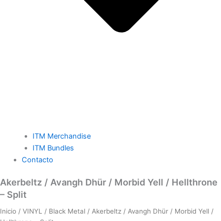
ITM Merchandise
ITM Bundles
Contacto
Akerbeltz
Akerbeltz / Avangh Dhür / Morbid Yell / Hellthrone
/
– Split
Avangh
Dhür
Inicio
/
VINYL
/
Black Metal
/ Akerbeltz / Avangh Dhür / Morbid Yell /
/