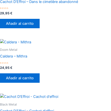
Cachot D’Effroi – Dans le cimetière abandonné
Valorado
29,95
€
con
0
de
Añadir al carrito
5
Doom Metal
Caldera – Mithra
Valorado
24,95
€
con
0
de
Añadir al carrito
5
Black Metal
Cachot D’Effroi – Cachot d’effroi