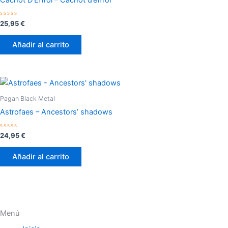
Valorado
25,95
€
con
0
de
Añadir al carrito
5
Pagan Black Metal
Astrofaes – Ancestors’ shadows
Valorado
24,95
€
con
0
de
Añadir al carrito
5
Menú