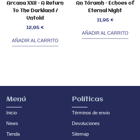
Arcana XXII – A Return
An Tóramh – Echoes of
To The Darkland /
Eternal Night
Untold
Valorado
11,95
€
con
0
de
Valorado
5
12,95
€
con
0
AÑADIR AL CARRITO
de
5
AÑADIR AL CARRITO
Menú
Políticas
Inicio
Términos de envio
News
Devoluciones
Tienda
Sitemap