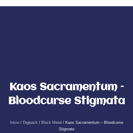
Ir
al
0
Carrito
contenido
Kaos Sacramentum –
Bloodcurse Stigmata
Inicio
/
Digipack
/
Black Metal
/ Kaos Sacramentum – Bloodcurse
Stigmata