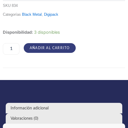
SKU
834
Categorías
Black Metal
,
Digipack
Kaos
Disponibilidad:
3 disponibles
Sacramentum
-
Bloodcurse
AÑADIR AL CARRITO
Stigmata
cantidad
Información adicional
Valoraciones (0)