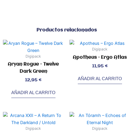
Productos relacionados
Digipack
Digipack
Apotheus – Ergo Atlas
Aryan Rogue – Twelve
Valorado
11,95
€
con
0
Dark Green
de
5
AÑADIR AL CARRITO
Valorado
12,95
€
con
0
de
5
AÑADIR AL CARRITO
Digipack
Digipack