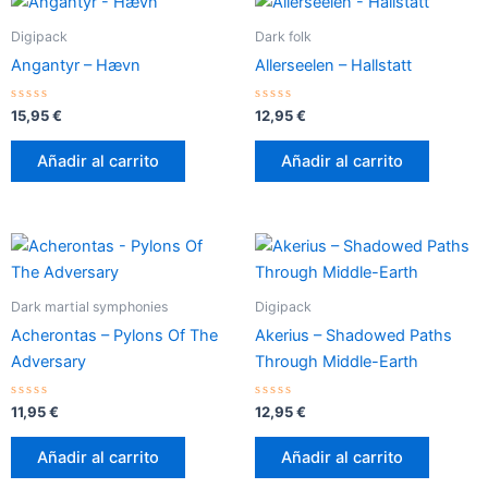
Digipack
Dark folk
Angantyr – Hævn
Allerseelen – Hallstatt
Valorado
Valorado
15,95
€
12,95
€
con
con
0
0
de
de
Añadir al carrito
Añadir al carrito
5
5
Dark martial symphonies
Digipack
Acherontas – Pylons Of The
Akerius – Shadowed Paths
Adversary
Through Middle​-​Earth
Valorado
Valorado
11,95
€
12,95
€
con
con
0
0
de
de
Añadir al carrito
Añadir al carrito
5
5