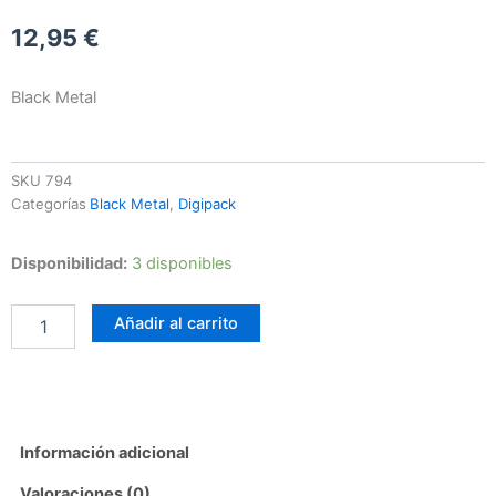
12,95
€
Black Metal
SKU
794
Categorías
Black Metal
,
Digipack
Grá
Disponibilidad:
3 disponibles
-
Ending
Añadir al carrito
cantidad
Información adicional
Valoraciones (0)