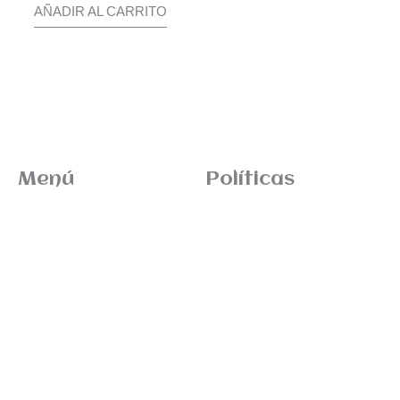
AÑADIR AL CARRITO
Menú
Políticas
Inicio
Términos de envio
News
Devoluciones
Tienda
Sitemap
ITM Brands
Contacto
ITM Releases