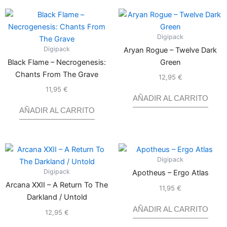
Digipack
Digipack
Aryan Rogue – Twelve Dark
Black Flame – Necrogenesis:
Green
Chants From The Grave
12,95
€
Valorado
con
0
de
11,95
€
Valorado
5
con
0
AÑADIR AL CARRITO
de
5
AÑADIR AL CARRITO
Digipack
Digipack
Apotheus – Ergo Atlas
Arcana XXII – A Return To The
11,95
€
Valorado
con
0
Darkland / Untold
de
5
AÑADIR AL CARRITO
12,95
€
Valorado
con
0
de
5