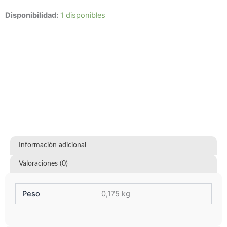
Ghostheart
Disponibilidad:
1 disponibles
Nebula
–
Ascension
AÑADIR AL CARRITO
cantidad
Información adicional
Valoraciones (0)
Peso
0,175 kg