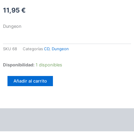
11,95
€
Dungeon
SKU
68
Categorías
CD
,
Dungeon
Cedamus
Disponibilidad:
1 disponibles
–
In
Añadir al carrito
A
Dream...
cantidad
Información adicional
Valoraciones (0)