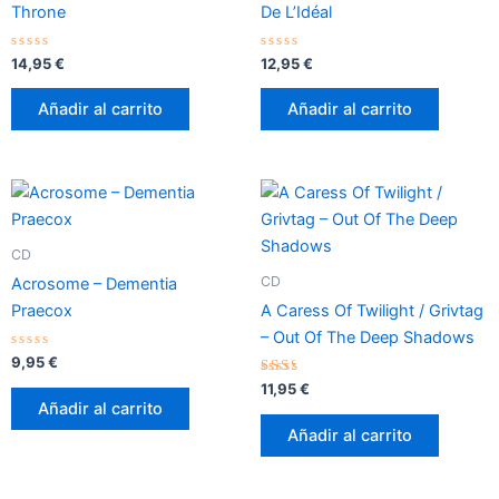
Throne
De L’Idéal
Valorado
Valorado
14,95
€
12,95
€
con
con
0
0
de
de
Añadir al carrito
Añadir al carrito
5
5
CD
CD
Acrosome – Dementia
Praecox
A Caress Of Twilight / Grivtag
– Out Of The Deep Shadows
Valorado
9,95
€
con
0
Valorado
11,95
€
de
con
Añadir al carrito
5
2.17
de 5
Añadir al carrito