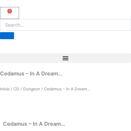
Ir
al
0
Carrito
contenido
Cedamus – In A Dream…
Inicio
/
CD
/
Dungeon
/ Cedamus – In A Dream…
Cedamus – In A Dream…