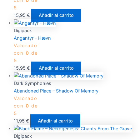
con
0
de
5
15,95
€
Añadir al carrito
Digipack
Angantyr – Hævn
Valorado
con
0
de
5
15,95
€
Añadir al carrito
Dark Symphonies
Abandoned Place – Shadow Of Memory
Valorado
con
0
de
5
11,95
€
Añadir al carrito
Digipack