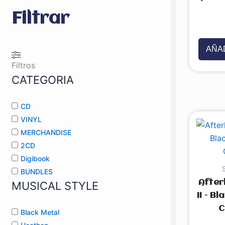
Filtrar
Valorado
con
0
de
5
AÑAD
Filtros
CATEGORIA
CD
VINYL
MERCHANDISE
2CD
Digibook
BUNDLES
After
MUSICAL STYLE
II – B
C
Black Metal
Valorado