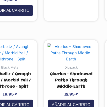
12,95
€
IR AL CARRITO
Black Metal
Digipack
beltz / Avangh
Akerius – Shadowed
/ Morbid Yell /
Paths Through
throne – Split
Middle​-​Earth
Valorado
19,95
€
12,95
€
con
0
de
5
IR AL CARRITO
AÑADIR AL CARRITO