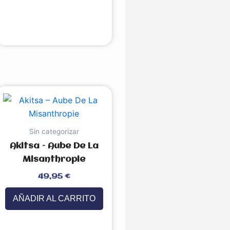
Sin categorizar
Akitsa – Aube De La
Misanthropie
Valorado
49,95
€
con
0
de
5
AÑADIR AL CARRITO