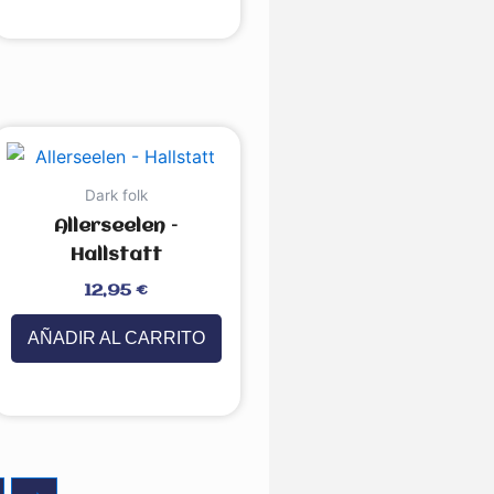
Dark folk
Allerseelen –
Hallstatt
Valorado
12,95
€
con
0
de
5
AÑADIR AL CARRITO