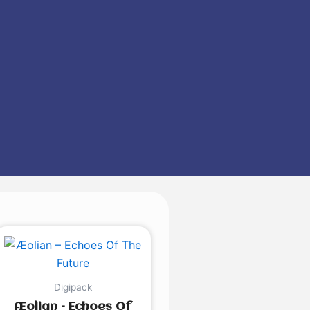
Digipack
Æolian – Echoes Of