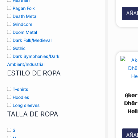
Heathen
con
0
de
5
Pagan Folk
AÑAD
Death Metal
Grindcore
Doom Metal
Dark Folk/Medieval
Gothic
Dark Symphonies/Dark
Ambient/Industrial
ESTILO DE ROPA
T-shirts
Aker
Hoodies
Dhür 
Long sleeves
Hell
TALLA DE ROPA
Valorado
con
0
de
5
S
AÑAD