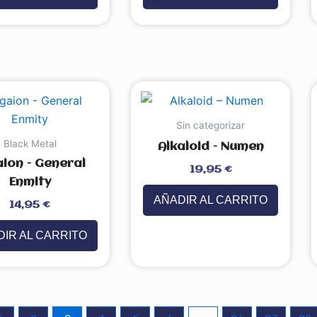
Sin categorizar
Black Metal
Alkaloid – Numen
aion – General
Valorado
19,95
€
con
0
Enmity
de
5
AÑADIR AL CARRITO
14,95
€
IR AL CARRITO