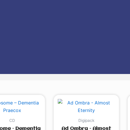
CD
Digipack
ome – Dementia
Ad Ombra – Almost