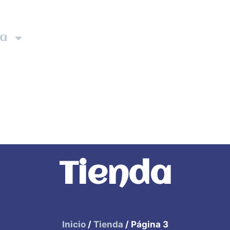
da
ITM Bands
ITM Releases
Tienda
Inicio
/
Tienda
/ Página 3