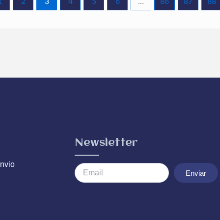
1
2
3
4
5
6
…
86
87
88
Newsletter
nvio
Enviar