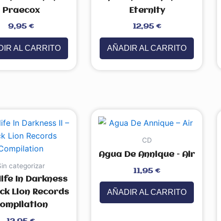
Praecox
Eternity
Valorado
9,95
€
12,95
€
con
0
de
5
IR AL CARRITO
AÑADIR AL CARRITO
CD
Agua De Annique – Air
Sin categorizar
Valorado
11,95
€
con
0
life In Darkness
de
5
AÑADIR AL CARRITO
lack Lion Records
ompilation