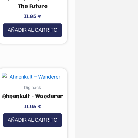
The Future
Valorado
11,95
€
con
0
de
5
AÑADIR AL CARRITO
Digipack
Ahnenkult – Wanderer
Valorado
11,95
€
con
0
de
5
AÑADIR AL CARRITO