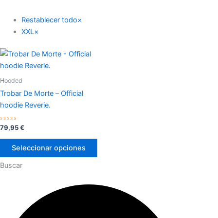
Restablecer todo
×
XXL
×
Este
producto
tiene
Hooded
múltiples
Trobar De Morte – Official
variantes.
hoodie Reverie.
Las
opciones
Valorado
79,95
€
con
se
0
de
pueden
Seleccionar opciones
5
elegir
Buscar
en
la
Buscar
Buscar
página
de
producto