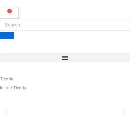
Ir
al
0
Carrito
contenido
Tienda
Inicio
/ Tienda