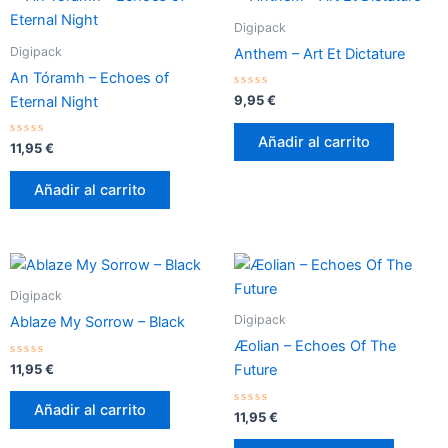
Digipack
Digipack
Anthem – Art Et Dictature
An Tóramh – Echoes of
Valorado
9,95
€
Eternal Night
con
0
de
Añadir al carrito
Valorado
5
11,95
€
con
0
de
Añadir al carrito
5
Digipack
Digipack
Ablaze My Sorrow – Black
Æolian – Echoes Of The
Valorado
11,95
€
Future
con
0
de
Añadir al carrito
5
Valorado
11,95
€
con
0