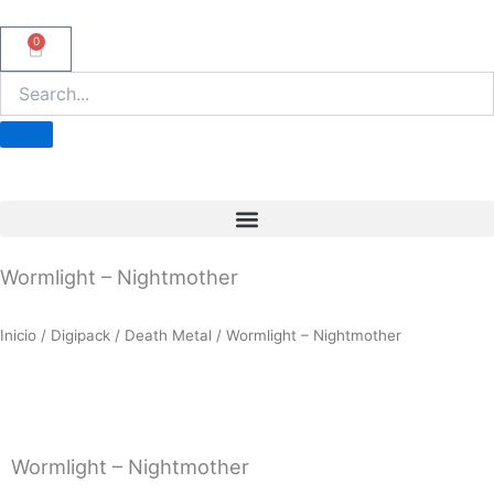
Ir
al
0
Carrito
contenido
Wormlight – Nightmother
Inicio
/
Digipack
/
Death Metal
/ Wormlight – Nightmother
Wormlight – Nightmother