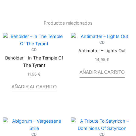
Productos relacionados
CD
CD
Antimatter – Lights Out
Behölder – In The Temple Of
14,95
€
Valorado
con
0
The Tyrant
de
5
AÑADIR AL CARRITO
11,95
€
Valorado
con
0
de
5
AÑADIR AL CARRITO
CD
CD