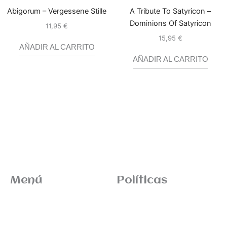
Abigorum – Vergessene Stille
A Tribute To Satyricon –
Dominions Of Satyricon
11,95
€
Valorado
con
0
de
15,95
€
5
Valorado
con
0
AÑADIR AL CARRITO
de
5
AÑADIR AL CARRITO
Menú
Políticas
Inicio
Términos de envio
News
Devoluciones