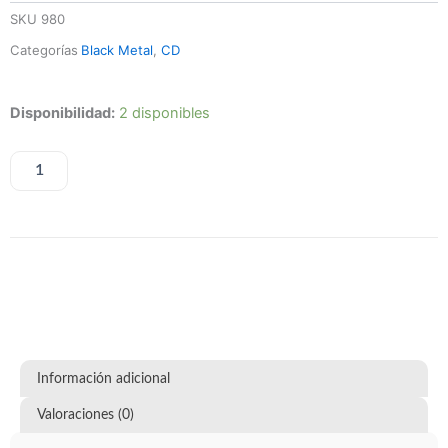
SKU
980
Categorías
Black Metal
,
CD
Watain
Disponibilidad:
2 disponibles
-
Rabid
Death's
AÑADIR AL CARRITO
Curse
cantidad
Información adicional
Valoraciones (0)