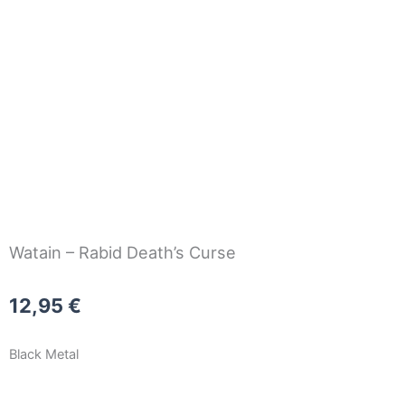
Inicio
/
CD
/
Black Metal
/ Watain – Rabid Death’s Curse
Watain – Rabid Death’s Curse
12,95
€
Black Metal