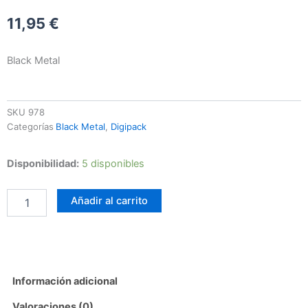
11,95
€
Black Metal
SKU
978
Categorías
Black Metal
,
Digipack
Vonülfsrëich
Disponibilidad:
5 disponibles
-
Spell
Añadir al carrito
Of
Thunder
cantidad
Información adicional
Valoraciones (0)