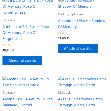
Dark Symphonies
Dark folk
Abandoned Place – Shadow
A tribute to T.S. Eliot – Rose
Of Memory
Of Memory, Rose Of
Valorado
11,95
€
Forgetfulness
con
0
de
Añadir al carrito
Valorado
5
10,00
€
con
0
de
Añadir al carrito
5
Digipack
Digipack
Arcana XXII – A Return To The
Akerius – Shadowed Paths
Darkland / Untold
Through Middle​-​Earth