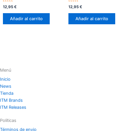
Valorado
Valorado
12,95
€
12,95
€
con
con
0
0
de
de
Añadir al carrito
Añadir al carrito
5
5
Menú
Inicio
News
Tienda
ITM Brands
ITM Releases
Políticas
Términos de envio