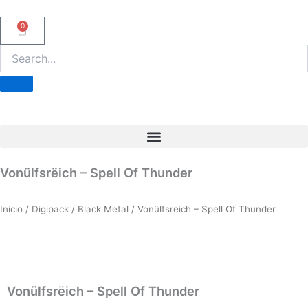
Ir
al
0
Carrito
contenido
Vonülfsrëich – Spell Of Thunder
Inicio
/
Digipack
/
Black Metal
/ Vonülfsrëich – Spell Of Thunder
Vonülfsrëich – Spell Of Thunder