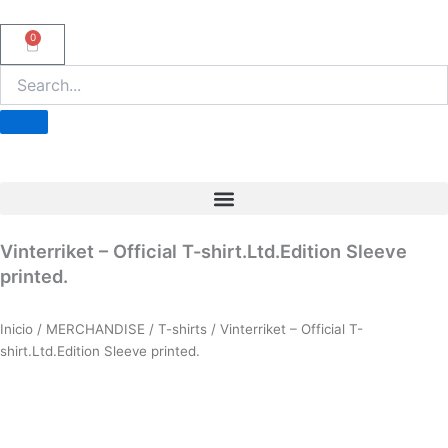
Ir
al
0
Carrito
contenido
Vinterriket – Official T-shirt.Ltd.Edition Sleeve
printed.
Inicio
/
MERCHANDISE
/
T-shirts
/ Vinterriket – Official T-
shirt.Ltd.Edition Sleeve printed.