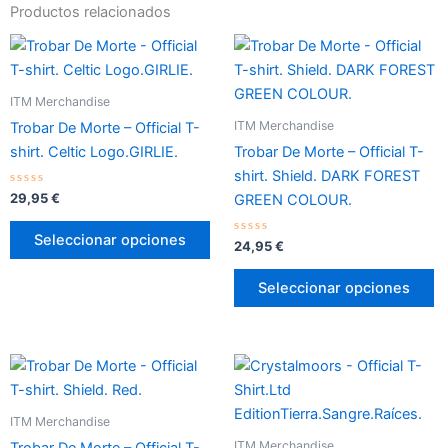
Productos relacionados
Este
Es
producto
p
tiene
ti
ITM Merchandise
múltiples
mú
ITM Merchandise
Trobar De Morte – Official T-
variantes.
va
shirt. Celtic Logo.GIRLIE.
Trobar De Morte – Official T-
Las
L
shirt. Shield. DARK FOREST
opciones
o
Valorado
29,95
€
GREEN COLOUR.
con
se
s
0
de
pueden
p
Seleccionar opciones
5
Valorado
24,95
€
con
elegir
el
0
de
en
e
Seleccionar opciones
5
la
la
página
p
de
d
Este
Es
producto
p
producto
p
tiene
ti
ITM Merchandise
múltiples
mú
ITM Merchandise
Trobar De Morte – Official T-