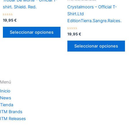
variantes.
va
shirt. Shield. Red.
Crystalmoors – Official T-
Las
L
Shirt.Ltd
opciones
o
Valorado
19,95
€
EditionTierra.Sangre.Raíces.
con
se
s
0
de
pueden
p
Seleccionar opciones
5
Valorado
19,95
€
con
elegir
el
0
de
en
e
Seleccionar opciones
5
la
la
página
p
de
d
producto
p
Menú
Inicio
News
Tienda
ITM Brands
ITM Releases