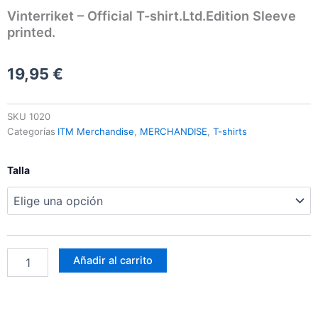
Vinterriket – Official T-shirt.Ltd.Edition Sleeve
printed.
19,95
€
SKU
1020
Categorías
ITM Merchandise
,
MERCHANDISE
,
T-shirts
Vinterriket
Talla
-
Official
T-
shirt.Ltd.Edition
Sleeve
printed.
Añadir al carrito
cantidad