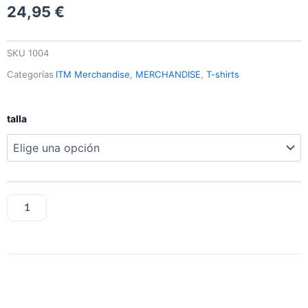
24,95
€
SKU
1004
Categorías
ITM Merchandise
,
MERCHANDISE
,
T-shirts
Hexperos
talla
-
Official
T-
Shirt
Maroon.Ltd
Edition.
AÑADIR AL CARRITO
cantidad