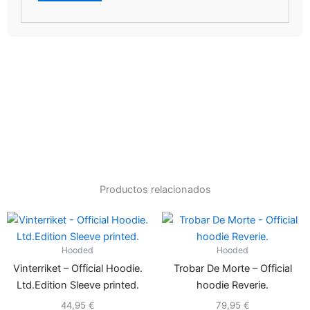
Productos relacionados
Este
Es
producto
pr
Hooded
Hooded
tiene
ti
Vinterriket – Official Hoodie.
Trobar De Morte – Official
múltiples
mú
Ltd.Edition Sleeve printed.
hoodie Reverie.
variantes.
va
Las
La
44,95
€
79,95
€
Valorado
Valorado
con
con