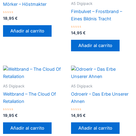
A5 Digipack
Mörker – Höstmakter
Fimbulvet – Frostbrand –
Valorado
18,95
€
Eines Bildnis Tracht
con
0
de
Añadir al carrito
5
Valorado
14,95
€
con
0
de
Añadir al carrito
5
A5 Digipack
A5 Digipack
Weltbrand – The Cloud Of
Odroerir – Das Erbe Unserer
Retaliation
Ahnen
Valorado
Valorado
19,95
€
14,95
€
con
con
0
0
de
de
Añadir al carrito
Añadir al carrito
5
5