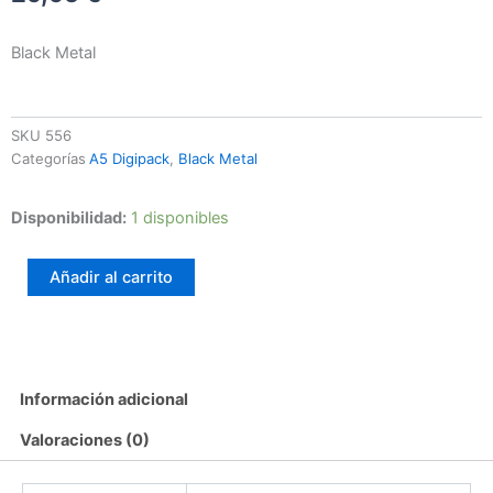
Black Metal
SKU
556
Categorías
A5 Digipack
,
Black Metal
Vargsang
Disponibilidad:
1 disponibles
–
Throne
Añadir al carrito
Of
The
Forgotten
cantidad
Información adicional
Valoraciones (0)