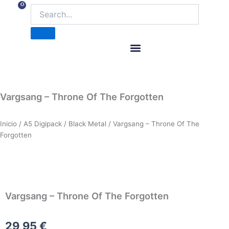
Ir
0
Carrito
al
contenido
ITM Releases
Vargsang – Throne Of The Forgotten
Inicio
/
A5 Digipack
/
Black Metal
/ Vargsang – Throne Of The
Forgotten
Vargsang – Throne Of The Forgotten
29,95
€