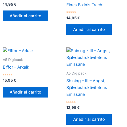
Valorado
14,95
€
Eines Bildnis Tracht
con
0
de
Añadir al carrito
5
Valorado
14,95
€
con
0
de
Añadir al carrito
5
A5 Digipack
Elffor – Arkaik
A5 Digipack
Valorado
15,95
€
Shining – III – Angst,
con
0
Självdestruktivitetens
de
Añadir al carrito
5
Emissarie
Valorado
12,95
€
con
0
de
Añadir al carrito
5