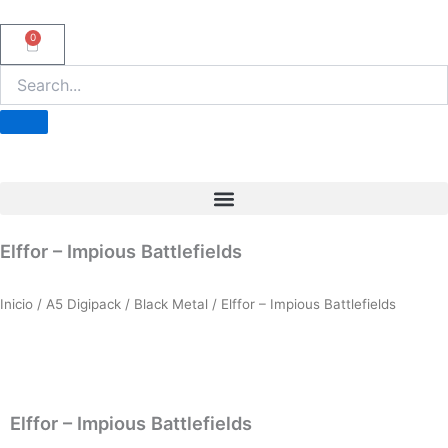
Ir
al
0
Carrito
contenido
Elffor – Impious Battlefields
Inicio
/
A5 Digipack
/
Black Metal
/ Elffor – Impious Battlefields
Elffor – Impious Battlefields