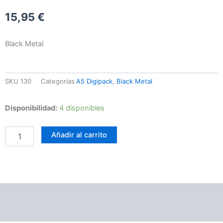
15,95
€
Black Metal
SKU
130
Categorías
A5 Digipack
,
Black Metal
Elffor
Disponibilidad:
4 disponibles
–
Impious
Añadir al carrito
Battlefields
cantidad
Información adicional
Valoraciones (0)