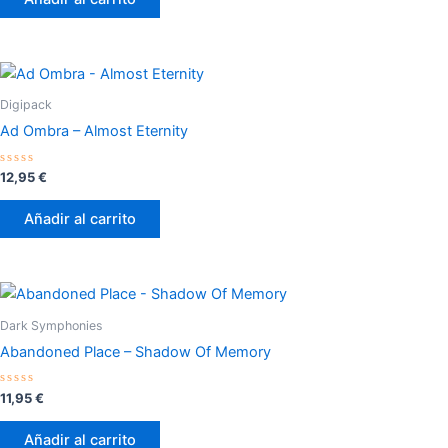
5
Digipack
Ad Ombra – Almost Eternity
Valorado
12,95
€
con
0
de
Añadir al carrito
5
Dark Symphonies
Abandoned Place – Shadow Of Memory
Valorado
11,95
€
con
0
de
Añadir al carrito
5