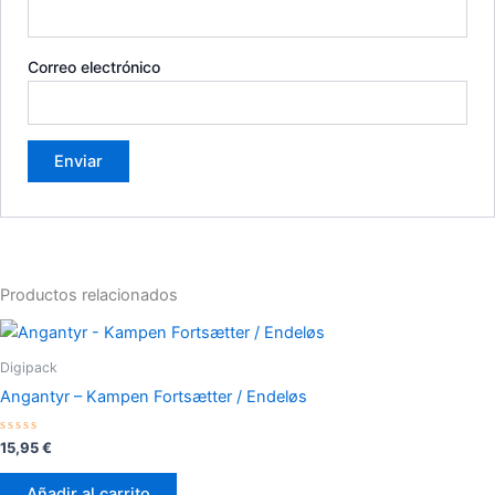
Correo electrónico
Productos relacionados
Digipack
Angantyr – Kampen Fortsætter / Endeløs
Valorado
15,95
€
con
0
de
Añadir al carrito