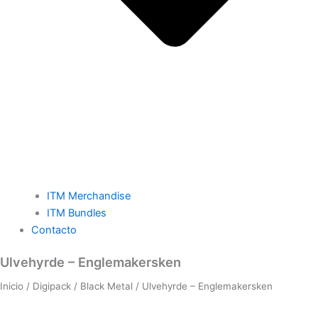
ITM Merchandise
ITM Bundles
Contacto
Ulvehyrde
Ulvehyrde – Englemakersken
–
Inicio
/
Digipack
/
Black Metal
/ Ulvehyrde – Englemakersken
Englemakersken
cantidad