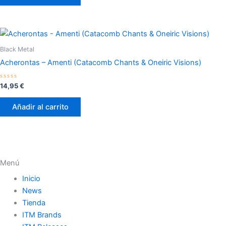
Black Metal
Acherontas – Amenti (Catacomb Chants & Oneiric Visions)
Valorado
14,95
€
con
0
de
Añadir al carrito
5
Menú
Inicio
News
Tienda
ITM Brands