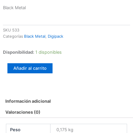
Black Metal
SKU
533
Categorías
Black Metal
,
Digipack
Ulvegr
Disponibilidad:
1 disponibles
–
Titahion:
Añadir al carrito
Kaos
Manifest
cantidad
Información adicional
Valoraciones (0)
Peso
0,175 kg