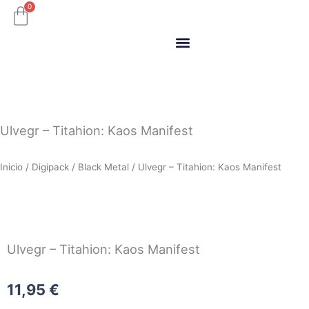
Ir
0
Carrito
al
contenido
ITM Releases
Ulvegr – Titahion: Kaos Manifest
Inicio
/
Digipack
/
Black Metal
/ Ulvegr – Titahion: Kaos Manifest
Ulvegr – Titahion: Kaos Manifest
11,95
€