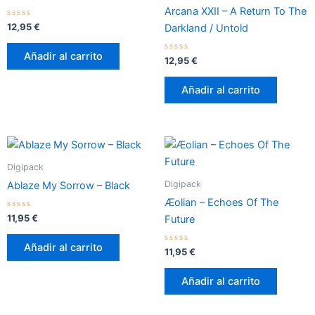
Arcana XXII – A Return To The
Valorado
12,95
€
Darkland / Untold
con
0
de
Añadir al carrito
5
Valorado
12,95
€
con
0
de
Añadir al carrito
5
Digipack
Digipack
Ablaze My Sorrow – Black
Æolian – Echoes Of The
Valorado
11,95
€
Future
con
0
de
Añadir al carrito
5
Valorado
11,95
€
con
0
de
Añadir al carrito
5