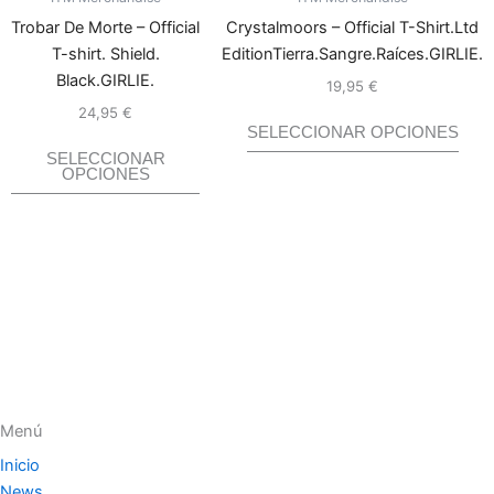
múltiples
múlti
Trobar De Morte – Official
Crystalmoors – Official T-Shirt.Ltd
variantes.
varia
T-shirt. Shield.
EditionTierra.Sangre.Raíces.GIRLIE.
Las
Las
Black.GIRLIE.
opciones
opci
19,95
€
Valorado
con
0
de
se
se
24,95
€
Valorado
5
con
0
SELECCIONAR OPCIONES
de
pueden
pue
5
SELECCIONAR
elegir
elegi
OPCIONES
en
en
la
la
página
pági
de
de
producto
prod
Menú
Inicio
News