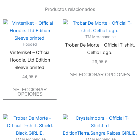
Productos relacionados
Este
Este
producto
prod
ITM Merchandise
tiene
tiene
Hooded
Trobar De Morte – Official T-shirt.
múltiples
múlti
Vinterriket – Official
Celtic Logo.
variantes.
varia
Hoodie. Ltd.Edition
Las
Las
29,95
€
Valorado
con
0
Sleeve printed.
de
opciones
opci
5
SELECCIONAR OPCIONES
se
se
44,95
€
Valorado
con
0
de
pueden
pue
5
SELECCIONAR
elegir
elegi
OPCIONES
en
en
la
la
página
pági
Este
Este
de
de
producto
prod
producto
prod
tiene
tiene
ITM Merchandise
ITM Merchandise