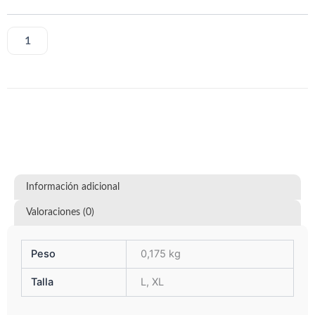
Official
T-
shirt.
AÑADIR AL CARRITO
Legends
of
Blood
and
Light.
cantidad
Información adicional
Valoraciones (0)
Peso
0,175 kg
Talla
L, XL