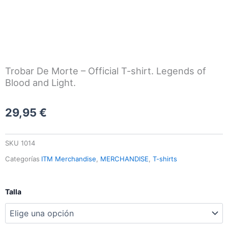
Trobar De Morte – Official T-shirt. Legends of
Blood and Light.
29,95
€
SKU
1014
Categorías
ITM Merchandise
,
MERCHANDISE
,
T-shirts
Trobar
Talla
De
Morte
-