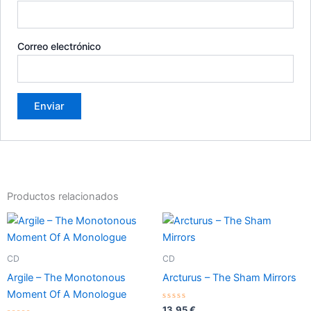
Correo electrónico
Productos relacionados
CD
CD
Argile – The Monotonous
Arcturus – The Sham Mirrors
Moment Of A Monologue
Valorado
13,95
€