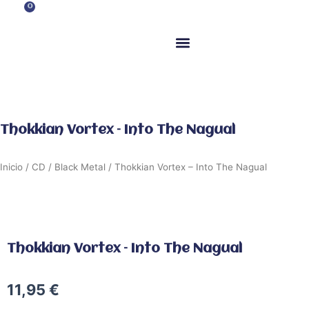
Ir
0
Carrito
al
contenido
ITM Releases
Thokkian Vortex – Into The Nagual
Inicio
/
CD
/
Black Metal
/ Thokkian Vortex – Into The Nagual
Thokkian Vortex – Into The Nagual
11,95
€