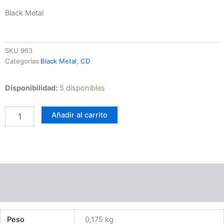
Black Metal
SKU
963
Categorías
Black Metal
,
CD
Thokkian
Disponibilidad:
5 disponibles
Vortex
-
Añadir al carrito
Into
The
Nagual
cantidad
Información adicional
Valoraciones (0)
Peso
0,175 kg