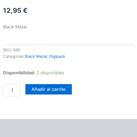
12,95
€
Black Metal
SKU
496
Categorías
Black Metal
,
Digipack
Svartsyn
Disponibilidad:
2 disponibles
–
Bloodline
Añadir al carrito
cantidad
Información adicional
Valoraciones (0)