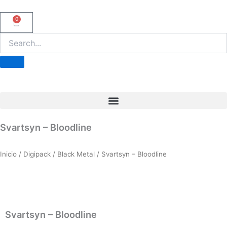
Ir
al
0
Carrito
contenido
Svartsyn – Bloodline
Inicio
/
Digipack
/
Black Metal
/ Svartsyn – Bloodline
Svartsyn – Bloodline