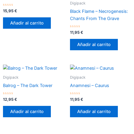
Digipack
Valorado
15,95
€
Black Flame – Necrogenesis:
con
0
Chants From The Grave
de
Añadir al carrito
5
Valorado
11,95
€
con
0
de
Añadir al carrito
5
Digipack
Digipack
Balrog – The Dark Tower
Anamnesi – Caurus
Valorado
Valorado
12,95
€
11,95
€
con
con
0
0
de
de
Añadir al carrito
Añadir al carrito
5
5