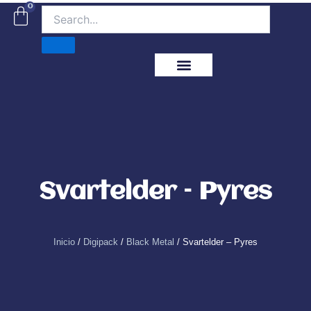
Ir
0
Carrito
al
contenido
ITM Releases
Svartelder – Pyres
Inicio
/
Digipack
/
Black Metal
/ Svartelder – Pyres