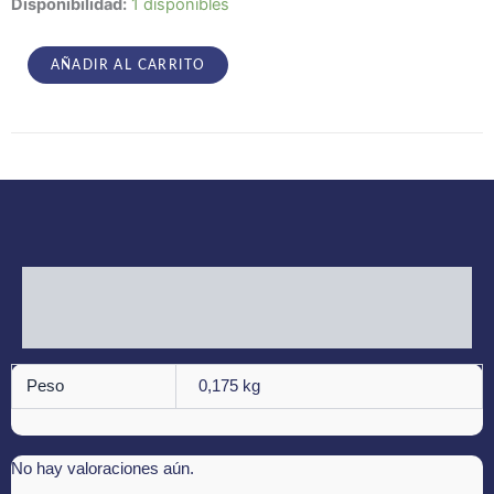
Svartelder
Disponibilidad:
1 disponibles
–
Pyres
cantidad
AÑADIR AL CARRITO
Información adicional
Valoraciones (0)
Peso
0,175 kg
No hay valoraciones aún.