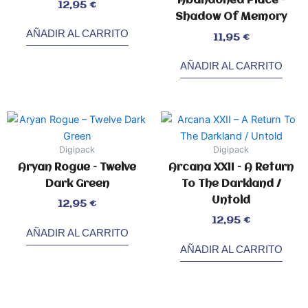
Abandoned Place –
Valorado
12,95
€
con
0
Shadow Of Memory
de
5
AÑADIR AL CARRITO
Valorado
11,95
€
con
0
de
5
AÑADIR AL CARRITO
Digipack
Digipack
Aryan Rogue – Twelve
Arcana XXII – A Return
Dark Green
To The Darkland /
Untold
Valorado
12,95
€
con
0
de
5
Valorado
12,95
€
con
0
AÑADIR AL CARRITO
de
5
AÑADIR AL CARRITO