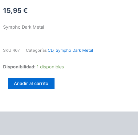
15,95
€
Sympho Dark Metal
SKU
467
Categorías
CD
,
Sympho Dark Metal
Soulgrind
Disponibilidad:
1 disponibles
–
Elixir
Añadir al carrito
Mystica
cantidad
Información adicional
Valoraciones (0)