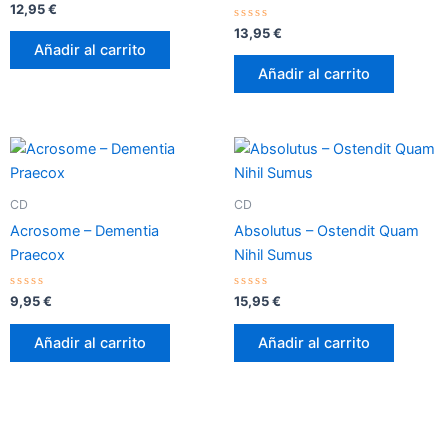
Valorado
12,95
€
con
0
Valorado
13,95
€
de
con
Añadir al carrito
5
0
de
Añadir al carrito
5
CD
CD
Acrosome – Dementia
Absolutus – Ostendit Quam
Praecox
Nihil Sumus
Valorado
Valorado
9,95
€
15,95
€
con
con
0
0
de
de
Añadir al carrito
Añadir al carrito
5
5