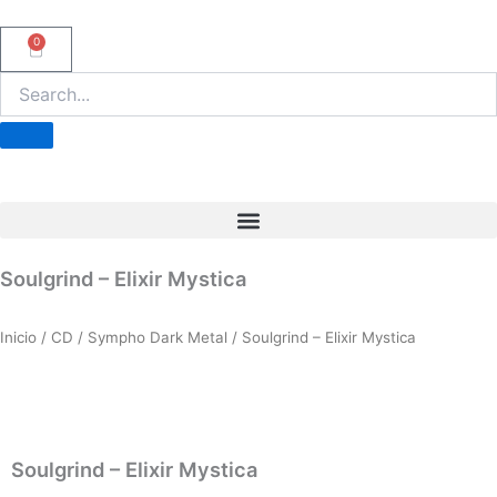
Ir
al
0
Carrito
contenido
Soulgrind – Elixir Mystica
Inicio
/
CD
/
Sympho Dark Metal
/ Soulgrind – Elixir Mystica
Soulgrind – Elixir Mystica